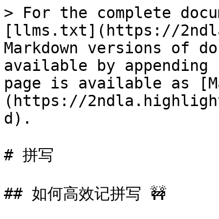
> For the complete docu
[llms.txt](https://2ndl
Markdown versions of do
available by appending 
page is available as [M
(https://2ndla.highligh
d).

# 拼写

## 如何高效记拼写 🚧
